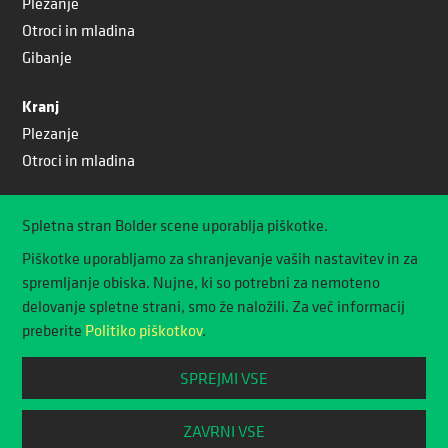
Plezanje
Otroci in mladina
Gibanje
Kranj
Plezanje
Otroci in mladina
Scena
Spletna stran Bolder scene uporablja piškotke.
O Bolder Sceni
Piškotke uporabljamo za shranjevanje vaših nastavitev in za
Scena shop
spremljanje obiska. Nujne, ki so potrebni za nemoteno
Knjižnica vodnikov
delovanje spletne strani, smo že naložili. Za več informacij
Plezanje za podjetja
preberite
Politiko piškotkov
.
Distribucija oprimkov
SPREJMI VSE
Splošni pogoji Bolder Scene
Politika piškotkov
ZAVRNI VSE
Nastavitve piškotkov